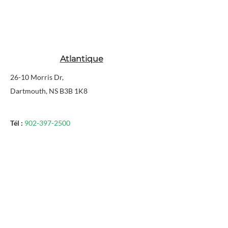
Atlantique
26-10 Morris Dr,
Dartmouth, NS B3B 1K8
Tél :
902-397-2500
Sonner:
1-888-387-9503
Courriel:
sales@harcoco.com