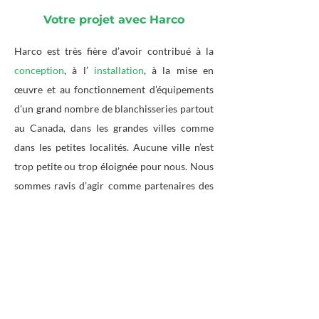
Votre projet avec Harco
Harco est très fière d’avoir contribué à la
conception
, à l’
installation
, à la mise en
œuvre et au fonctionnement d’équipements
d’un grand nombre de blanchisseries partout
au Canada, dans les grandes villes comme
dans les petites localités. Aucune ville n’est
trop petite ou trop éloignée pour nous. Nous
sommes ravis d’agir comme partenaires des
services de blanchisserie actuels et futurs
pour assurer leur succès.
Si vous êtes propriétaire d'un hôtel ou de
tout autre établissement et que vous avez
besoin d'une buanderie fonctionnelle, faites
appel à Harco. Consultez
notre blogue
pour