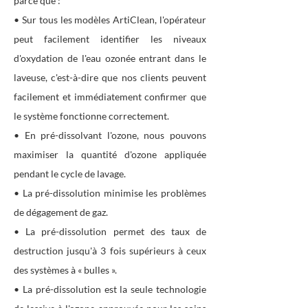
parce que :
• Sur tous les modèles ArtiClean, l'opérateur
peut facilement identifier les niveaux
d'oxydation de l'eau ozonée entrant dans le
laveuse, c'est-à-dire que nos clients peuvent
facilement et immédiatement confirmer que
le système fonctionne correctement.
• En pré-dissolvant l'ozone, nous pouvons
maximiser la quantité d'ozone appliquée
pendant le cycle de lavage.
• La pré-dissolution minimise les problèmes
de dégagement de gaz.
• La pré-dissolution permet des taux de
destruction jusqu'à 3 fois supérieurs à ceux
des systèmes à « bulles ».
• La pré-dissolution est la seule technologie