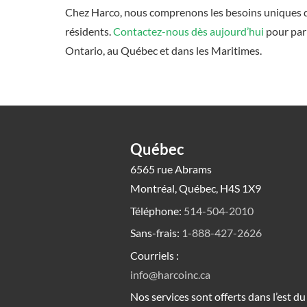
Chez Harco, nous comprenons les besoins uniques de
résidents.
Contactez-nous dès aujourd’hui
pour parl
Ontario, au Québec et dans les Maritimes.
Québec
6565 rue Abrams
Montréal, Québec, H4S 1X9
Téléphone:
514-504-2010
Sans-frais:
1-888-427-2626
Courriels :
info@harcoinc.ca
Nos services sont offerts dans l’est d