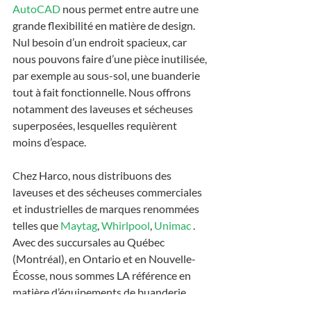
AutoCAD 
nous permet entre autre une 
grande flexibilité en matière de design. 
Nul besoin d’un endroit spacieux, car 
nous pouvons faire d’une pièce inutilisée, 
par exemple au sous-sol, une buanderie 
tout à fait fonctionnelle. Nous offrons 
notamment des laveuses et sécheuses 
superposées, lesquelles requièrent 
moins d’espace.
Chez Harco, nous distribuons des 
laveuses et des sécheuses commerciales 
et industrielles de marques renommées 
telles que 
Maytag
, 
Whirlpool
, 
Unimac 
. 
Avec des succursales au Québec 
(Montréal), en Ontario et en Nouvelle-
Écosse, nous sommes LA référence en 
matière d’équipements de buanderie 
dans tout l’Est du Canada. Si vous dirigez 