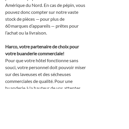
Amérique du Nord. En cas de pépin, vous 
pouvez donc compter sur notre vaste 
stock de pièces — pour plus de 
60 marques d’appareils — prêtes pour 
l’achat ou la livraison.
Harco, votre partenaire de choix pour 
votre buanderie commerciale!
Pour que votre hôtel fonctionne sans 
souci, votre personnel doit pouvoir miser 
sur des laveuses et des sécheuses 
commerciales de qualité. Pour une 
buanderie à la hauteur de vos attentes, 
faites confiance à nos experts. Chez 
Harco à Montréal, nous sommes les 
leaders en équipements de buanderie 
industrielle depuis plus de 60 ans. 
Appelez-nous
!