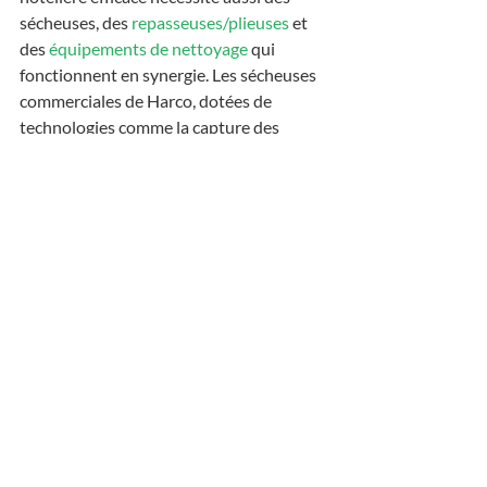
sécheuses, des 
repasseuses/plieuses
 et 
des 
équipements de nettoyage
 qui 
fonctionnent en synergie. Les sécheuses 
commerciales de Harco, dotées de 
technologies comme la capture des 
peluches, permettent de réduire les 
temps d’arrêt pour maintenance et 
d’améliorer la sécurité, deux éléments 
essentiels dans un environnement à fort 
volume. 
Les repasseuses et 
plieuses
 automatisent les étapes de 
finition, accélérant les délais de livraison 
et garantissant que le linge soit prêt pour 
les clients en un temps record.
Grâce à un service d’entretien régulier et 
un approvisionnement fiable en 
pièces 
de rechange
 offerts par Harco, votre 