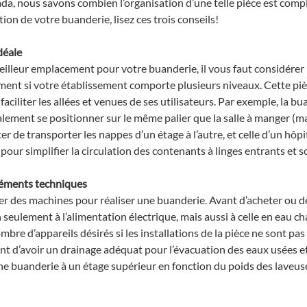
da, nous savons combien l’organisation d’une telle pièce est compl
tion de votre buanderie, lisez ces trois conseils!
déale
eilleur emplacement pour votre buanderie, il vous faut considérer 
ement si votre établissement comporte plusieurs niveaux. Cette pièc
faciliter les allées et venues de ses utilisateurs. Par exemple, la bu
alement se positionner sur le même palier que la salle à manger (ma
er de transporter les nappes d’un étage à l’autre, et celle d’un hôpit
pour simplifier la circulation des contenants à linges entrants et sor
léments techniques
aller des machines pour réaliser une buanderie. Avant d’acheter ou de 
seulement à l’alimentation électrique, mais aussi à celle en eau ch
mbre d’appareils désirés si les installations de la pièce ne sont pas 
 d’avoir un drainage adéquat pour l’évacuation des eaux usées et vé
e buanderie à un étage supérieur en fonction du poids des laveuse