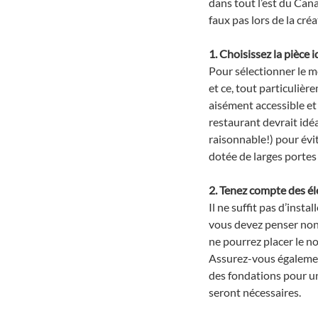
dans tout l’est du Cana
faux pas lors de la créa
1. Choisissez la pièce i
Pour sélectionner le m
et ce, tout particulièr
aisément accessible et 
restaurant devrait idé
raisonnable!) pour évit
dotée de larges portes 
2. Tenez compte des é
Il ne suffit pas d’inst
vous devez penser non 
ne pourrez placer le no
Assurez-vous également
des fondations pour un
seront nécessaires.  