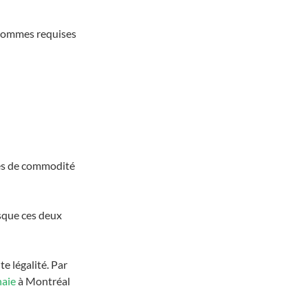
 sommes requises 
ces de commodité
sque ces deux 
 légalité. Par 
naie
 à Montréal 