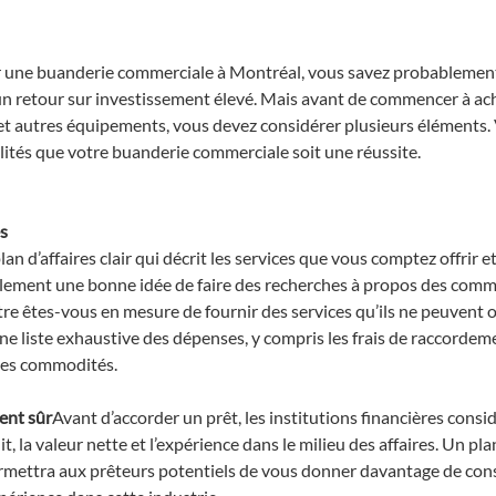
ir une buanderie commerciale à Montréal, vous savez probablement
un retour sur investissement élevé. Mais avant de commencer à ac
 et autres équipements, vous devez considérer plusieurs éléments.
ités que votre buanderie commerciale soit une réussite.
es
an d’affaires clair qui décrit les services que vous comptez offrir et
alement une bonne idée de faire des recherches à propos des comme
tre êtes-vous en mesure de fournir des services qu’ils ne peuvent o
ne liste exhaustive des dépenses, y compris les frais de raccordem
 des commodités.
ent sûr
Avant d’accorder un prêt, les institutions financières consi
it, la valeur nette et l’expérience dans le milieu des affaires. Un plan
rmettra aux prêteurs potentiels de vous donner davantage de conse