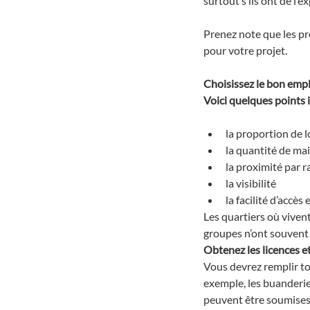
surtout s’ils ont de l’
Prenez note que les pr
pour votre projet.
Choisissez le bon em
Voici quelques points 
la proportion de l
la quantité de mai
la proximité par
la visibilité
la facilité d’accè
Les quartiers où vivent
groupes n’ont souvent 
Obtenez les licences e
Vous devrez remplir to
exemple, les buanderi
peuvent être soumises 